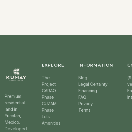
EXPLORE
INFORMATION
C
The
Blog
(9
Project
Legal Certainty
v
CARAO
Financing
F
Premium
Phase
FAQ
In
residential
CUZAM
Privacy
land in
Phase
Terms
Yucatan,
Lots
Mexico.
Amenities
Developed