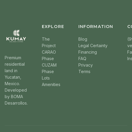
EXPLORE
INFORMATION
C
The
Blog
(9
Project
Legal Certainty
v
CARAO
Financing
F
Premium
Phase
FAQ
In
residential
CUZAM
Privacy
land in
Phase
Terms
Yucatan,
Lots
Mexico.
Amenities
Developed
by BOMA
Desarrollos.